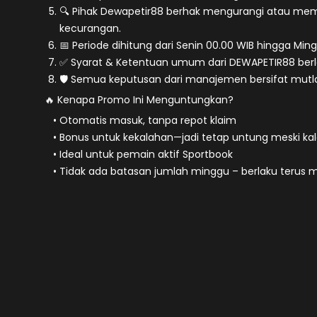
🔍 Pihak Dewapetir88
berhak mengurangi atau me
kecurangan.
📅 Periode dihitung dari
Senin 00.00 WIB hingga Ming
✅
Syarat & Ketentuan umum
dari DEWAPETIR88 berl
🛡️ Semua keputusan dari manajemen
bersifat mut
🔥 Kenapa Promo Ini Menguntungkan?
Otomatis masuk, tanpa repot klaim
Bonus untuk kekalahan—jadi tetap untung meski ka
Ideal untuk pemain aktif Sportbook
Tidak ada batasan jumlah minggu – berlaku terus 