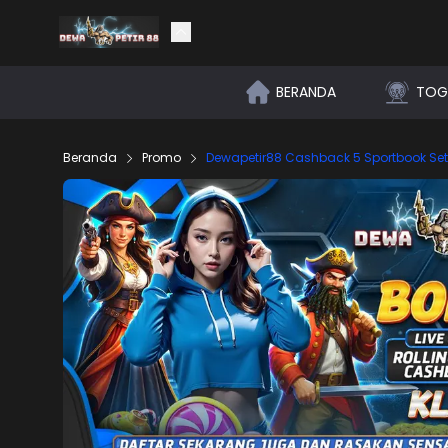
BERANDA
TOG
Beranda
Promo
Dewapetir88 Cashback 5 Sportbook Se