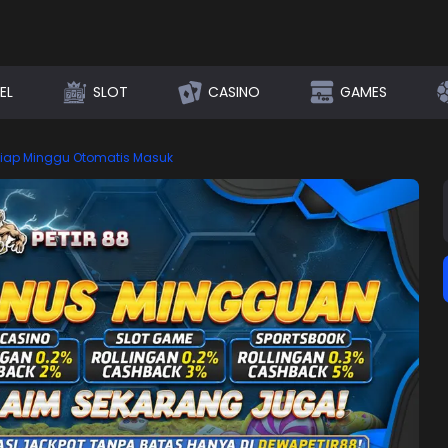
EL
SLOT
CASINO
GAMES
tiap Minggu Otomatis Masuk