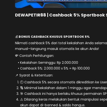
DEWAPETIR88 | Cashback 5% Sportbook 
💰
BONUS CASHBACK KHUSUS SPORTBOOK 5%
Nikmati
cashback 5%
dari total kekalahan Anda selam
manual—langsung masuk otomatis ke akun Anda!
💸 Contoh Perhitungan:
Kekalahan Seminggu
: Rp 2.000.000
Cashback 5%
: 2.000.000 x 5% =
Rp 100.000
📌 Syarat & Ketentuan:
🕘 Cashback 5%
secara otomatis dikreditkan
ke Use
🔢
Minimal kekalahan
dalam 1 minggu agar mendap
🎯 Cashback ini hanya berlaku
khusus permainan 
⚠️
Dilarang keras
melakukan bentuk manipulasi sepe
akun dapat
di-banned
& saldo
hangus
.