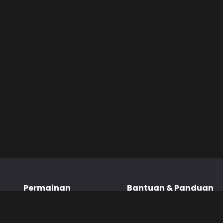
Permainan
Bantuan & Panduan
Togel
Tentang Kami
Slot
Syarat dan Ketentuan